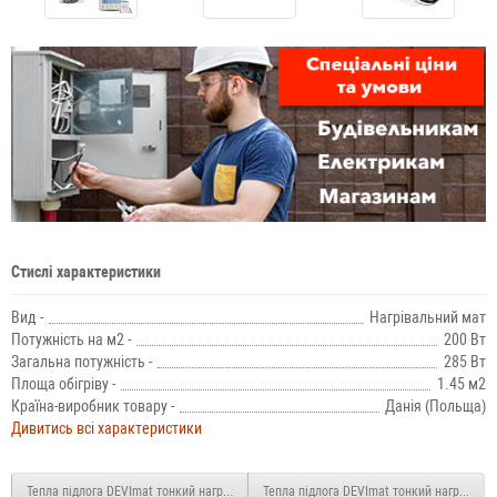
Стислі характеристики
Вид -
Нагрівальний мат
Потужність на м2 -
200 Вт
Загальна потужність -
285 Вт
Площа обігріву -
1.45 м2
Країна-виробник товару -
Данія (Польща)
Дивитись всі характеристики
Тепла підлога DEVImat тонкий нагрівальний мат 200T 430 Вт 2.1 м2
Тепла підлога DEVImat тонкий нагрівальн