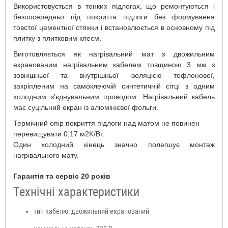
Використовується в тонких підлогах, що ремонтуються і
безпосередньо під покриття підлоги без формування
товстої цементної стяжки і встановлюється в основному під
плитку з плитковим клеєм.
Виготовляється як нагрівальний мат з двожильним
екранованим нагрівальним кабелем товщиною 3 мм з
зовнішньої та внутрішньої ізоляцією тефлонової,
закріпленим на самоклеючій синтетичній сітці з одним
холодним з'єднувальним проводом. Нагрівальний кабель
має суцільний екран із алюмінієвої фольги.
Термічний опір покриття підлоги над матом не повинен
перевищувати 0,17 м2K/Вт.
Один холодний кінець значно полегшує монтаж
нагрівального мату.
Гарантія та сервіс 20 років
Технічні характеристики
тип кабелю: двожильний екранований