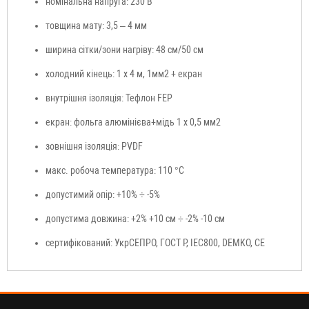
номінальна напруга: 230 В
товщина мату: 3,5 – 4 мм
ширина сітки/зони нагріву: 48 см/50 см
холодний кінець: 1 х 4 м, 1мм2 + екран
внутрішня ізоляція: Тефлон FEP
екран: фольга алюмінієва+мідь 1 х 0,5 мм2
зовнішня ізоляція: PVDF
макс. робоча температура: 110 °C
допустимий опір: +10% ÷ -5%
допустима довжина: +2% +10 см ÷ -2% -10 см
сертифікований: УкрСЕПРО, ГОСТ Р, IEC800, DEMKO, CE