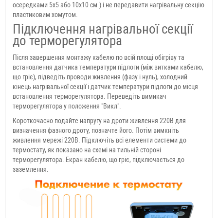
осередками 5x5 або 10x10 см.) і не передавити нагрівальну секцію
пластиковим хомутом.
Підключення нагрівальної секції
до терморегулятора
Після завершення монтажу кабелю по всій площі обігріву та
встановлення датчика температури підлоги (між витками кабелю,
що гріє), підведіть проводи живлення (фазу і нуль), холодний
кінець нагрівальної секції і датчик температури підлоги до місця
встановлення терморегулятора. Переведіть вимикач
терморегулятора у положення "Викл".
Короткочасно подайте напругу на дроти живлення 220В для
визначення фазного дроту, позначте його. Потім вимкніть
живлення мережі 220В. Підключіть всі елементи системи до
термостату, як показано на схемі на тильній стороні
терморегулятора. Екран кабелю, що гріє, підключається до
заземлення.