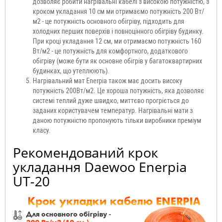
дозволяє робити нагрівальні кабелі з високою потужністю, з
кроком укладання 10 см ми отримаємо потужність 200 Вт/
м2 - це потужність основного обігріву, підходить для
холодних перших поверхів і повноцінного обігріву будинку.
При кроці укладання 12 см, ми отримаємо потужність 160
Вт/м2 - це потужність для комфортного, додаткового
обігріву (може бути як основне обігрів у багатоквартирних
будинках, що утеплюють).
Нагрівальний мат Enerpia також має досить високу
потужність 200Вт/м2. Це хороша потужність, яка дозволяє
системі теплий дуже швидко, миттєво прогріється до
заданих користувачем температур. Нагрівальні мати з
даною потужністю пропонують тільки виробники преміум
класу.
Рекомендований крок
укладання Daewoo Enerpia
UT-20