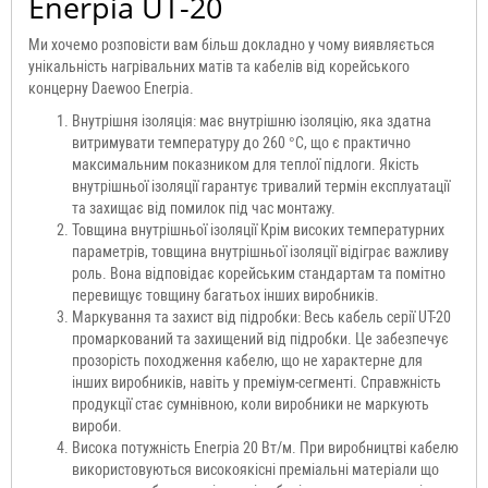
Enerpia UT-20
Ми хочемо розповісти вам більш докладно у чому виявляється
унікальність нагрівальних матів та кабелів від корейського
концерну Daewoo Enerpia.
Внутрішня ізоляція: має внутрішню ізоляцію, яка здатна
витримувати температуру до 260 °C, що є практично
максимальним показником для теплої підлоги. Якість
внутрішньої ізоляції гарантує тривалий термін експлуатації
та захищає від помилок під час монтажу.
Товщина внутрішньої ізоляції Крім високих температурних
параметрів, товщина внутрішньої ізоляції відіграє важливу
роль. Вона відповідає корейським стандартам та помітно
перевищує товщину багатьох інших виробників.
Маркування та захист від підробки: Весь кабель серії UT-20
промаркований та захищений від підробки. Це забезпечує
прозорість походження кабелю, що не характерне для
інших виробників, навіть у преміум-сегменті. Справжність
продукції стає сумнівною, коли виробники не маркують
вироби.
Висока потужність Enerpia 20 Вт/м. При виробництві кабелю
використовуються високоякісні преміальні матеріали що