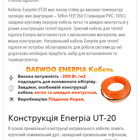
«Тепла підлога».
Кабель Енерпія UT-20 має якісну стійку до високих температур
ізоляцію жил (внутрішня – Teflon FEP, 260 C/зовнішня PVC, 105C).
завдяки круглому перерізу кабель легко та швидко монтується у
різних конструкціях теплої підлоги. Гріючий кабель для теплої
підлоги Enerpia виготовляється з високоякісних матеріалів, має
міцну конструкцію. Нагрівальний кабель Енерпія для теплої
підлоги не потрібно обслуговувати, для роботи системи до неї
додатково необхідно придбати, набір для встановлення та
терморегулятор.
Конструкція Enerpia UT-20
В основі преміальної конструкції нагрівального кабелю лежить
кручений семижильний дріт, захищений преміальним тефлоном,