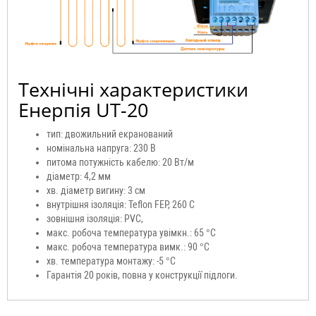
Технічні характеристики
Енерпія UT-20
тип: двожильний екранований
номінальна напруга: 230 В
питома потужність кабелю: 20 Вт/м
діаметр: 4,2 мм
хв. діаметр вигину: 3 см
внутрішня ізоляція: Teflon FEP, 260 C
зовнішня ізоляція: PVC,
макс. робоча температура увімкн.: 65 °C
макс. робоча температура вимк.: 90 °C
хв. температура монтажу: -5 °C
Гарантія 20 років, повна у конструкції підлоги.