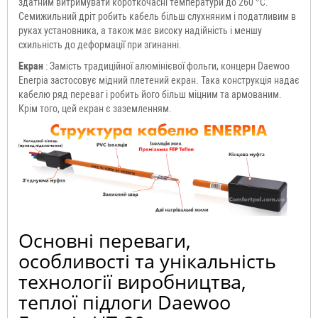
здатним витримувати короткочасні температури до 260 °C.
Семижильний дріт робить кабель більш слухняним і податливим в
руках установника, а також має високу надійність і меншу
схильність до деформації при згинанні.
Екран
: Замість традиційної алюмінієвої фольги, концерн Daewoo
Enerpia застосовує мідний плетений екран. Така конструкція надає
кабелю ряд переваг і робить його більш міцним та армованим.
Крім того, цей екран є заземленням.
Основні переваги,
особливості та унікальність
технології виробництва,
теплої підлоги Daewoo