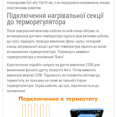
осередками 5x5 або 10x10 см.) і не передавити нагрівальну секцію
пластиковим хомутом.
Підключення нагрівальної секції
до терморегулятора
Після завершення монтажу кабелю по всій площі обігріву та
встановлення датчика температури підлоги (між витками кабелю,
що гріє), підведіть проводи живлення (фазу і нуль), холодний
кінець нагрівальної секції і датчик температури підлоги до місця
встановлення терморегулятора. Переведіть вимикач
терморегулятора у положення "Викл".
Короткочасно подайте напругу на дроти живлення 220В для
визначення фазного дроту, позначте його. Потім вимкніть
живлення мережі 220В. Підключіть всі елементи системи до
термостату, як показано на схемі на тильній стороні
терморегулятора. Екран кабелю, що гріє, підключається до
заземлення.