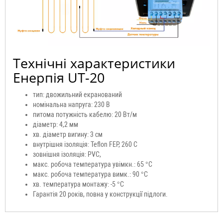
Технічні характеристики
Енерпія UT-20
тип: двожильний екранований
номінальна напруга: 230 В
питома потужність кабелю: 20 Вт/м
діаметр: 4,2 мм
хв. діаметр вигину: 3 см
внутрішня ізоляція: Teflon FEP, 260 C
зовнішня ізоляція: PVC,
макс. робоча температура увімкн.: 65 °C
макс. робоча температура вимк.: 90 °C
хв. температура монтажу: -5 °C
Гарантія 20 років, повна у конструкції підлоги.