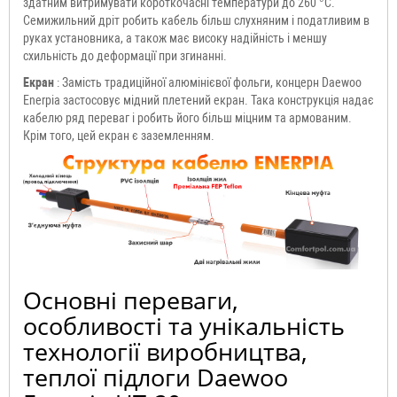
здатним витримувати короткочасні температури до 260 °C.
Семижильний дріт робить кабель більш слухняним і податливим в
руках установника, а також має високу надійність і меншу
схильність до деформації при згинанні.
Екран
: Замість традиційної алюмінієвої фольги, концерн Daewoo
Enerpia застосовує мідний плетений екран. Така конструкція надає
кабелю ряд переваг і робить його більш міцним та армованим.
Крім того, цей екран є заземленням.
Основні переваги,
особливості та унікальність
технології виробництва,
теплої підлоги Daewoo