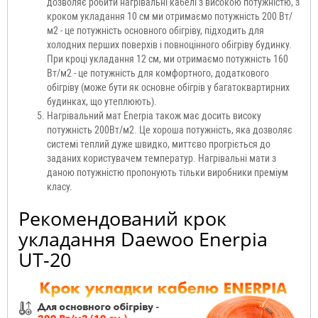
дозволяє робити нагрівальні кабелі з високою потужністю, з
кроком укладання 10 см ми отримаємо потужність 200 Вт/
м2 - це потужність основного обігріву, підходить для
холодних перших поверхів і повноцінного обігріву будинку.
При кроці укладання 12 см, ми отримаємо потужність 160
Вт/м2 - це потужність для комфортного, додаткового
обігріву (може бути як основне обігрів у багатоквартирних
будинках, що утеплюють).
Нагрівальний мат Enerpia також має досить високу
потужність 200Вт/м2. Це хороша потужність, яка дозволяє
системі теплий дуже швидко, миттєво прогріється до
заданих користувачем температур. Нагрівальні мати з
даною потужністю пропонують тільки виробники преміум
класу.
Рекомендований крок
укладання Daewoo Enerpia
UT-20