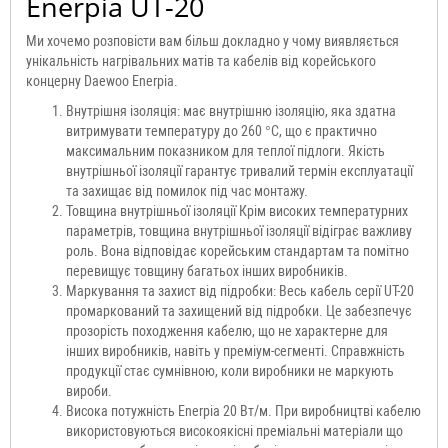
Enerpia UT-20
Ми хочемо розповісти вам більш докладно у чому виявляється
унікальність нагрівальних матів та кабелів від корейського
концерну Daewoo Enerpia.
Внутрішня ізоляція: має внутрішню ізоляцію, яка здатна
витримувати температуру до 260 °C, що є практично
максимальним показником для теплої підлоги. Якість
внутрішньої ізоляції гарантує тривалий термін експлуатації
та захищає від помилок під час монтажу.
Товщина внутрішньої ізоляції Крім високих температурних
параметрів, товщина внутрішньої ізоляції відіграє важливу
роль. Вона відповідає корейським стандартам та помітно
перевищує товщину багатьох інших виробників.
Маркування та захист від підробки: Весь кабель серії UT-20
промаркований та захищений від підробки. Це забезпечує
прозорість походження кабелю, що не характерне для
інших виробників, навіть у преміум-сегменті. Справжність
продукції стає сумнівною, коли виробники не маркують
вироби.
Висока потужність Enerpia 20 Вт/м. При виробництві кабелю
використовуються високоякісні преміальні матеріали що