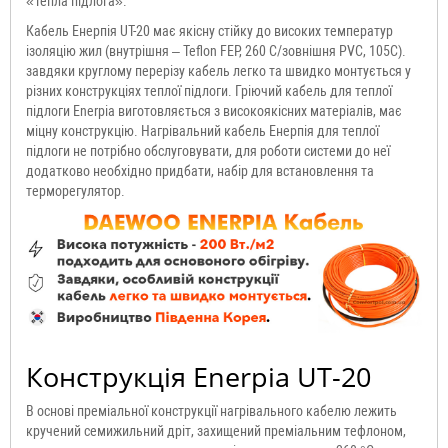
«Тепла підлога».
Кабель Енерпія UT-20 має якісну стійку до високих температур
ізоляцію жил (внутрішня – Teflon FEP, 260 C/зовнішня PVC, 105C).
завдяки круглому перерізу кабель легко та швидко монтується у
різних конструкціях теплої підлоги. Гріючий кабель для теплої
підлоги Enerpia виготовляється з високоякісних матеріалів, має
міцну конструкцію. Нагрівальний кабель Енерпія для теплої
підлоги не потрібно обслуговувати, для роботи системи до неї
додатково необхідно придбати, набір для встановлення та
терморегулятор.
Конструкція Enerpia UT-20
В основі преміальної конструкції нагрівального кабелю лежить
кручений семижильний дріт, захищений преміальним тефлоном,