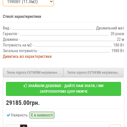
Стислі характеристики
Вид -
Двожильний мат
Гарантія -
20 років
Довжина -
22 м
Потужність на м2 -
180 Вт
Загальна потужність -
1980 Вт
Дивитись всі характеристики
Тепла підлога EXTHERM нагрівальні мати під плитку ЕТ ЕСО 1800 Вт 10 м2
Тепла підлога EXTHERM нагрівальні мати 
ЗНАЙШЛИ ДЕШЕВШЕ - ДАЙТЕ НАМ ЗНАТИ, І МИ
ЗАПРОПОНУЄМО ЦІНУ НИЖЧЕ
29185.00грн.
Наявність:
Є в наявності