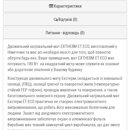
Характеристики
Відгуків (0)
Питання - відповідь (0)
Двожильний нагрівальний мат EXTHERM ЕТ ЕСО, виготовлений у
Німеччині та має всі необхідні якості для того, щоб повністю
обігріти будь-яке, Ваше приміщення, мат EXTHERM ЕТ ЕСО має
потужність 180 Вт. на квадратний метр може служити як основне
або додаткове опалення у Вашому будинку.
Конструкція двожильного мату Екстерм, складається із зовнішньої
ізоляції, (ПВЦ), ізоляції гріючої та поворотної жили (температурно-
стійкий FEP тефлон), проводів живлення та повернення, а також
багатожильного захисного екрану. Двожильний нагрівальний мат
Екстерм ЕТ ЕСО практично не створює електромагнітного
випромінювання, що робить його максимально безпечним для
людини. Захист від шкідливого електромагнітного
випромінювання забезпечує екран із алюмінієвої фольги.
Виробник має повний замкнутий цикл виробництва, що дає змогу