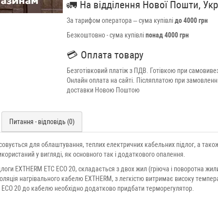
🚛
На відділення Нової Пошти, Ук
За тарифом оператора – сума купівлі
до 4000 грн
Безкоштовно - сума купівлі
понад 4000 грн
💳
Оплата товару
Безготівковий платіж з ПДВ. Готівкою при самовивез
Онлайн оплата на сайті. Післяплатою при замовленн
доставки Новою Поштою
Питання - відповідь (0)
овується для облаштування, теплих електричних кабельних підлог, а також
икористаний у вигляді, як основного так і додаткового опалення.
логи EXTHERM ETC ECO 20, складається з двох жил (гріюча і поворотна жили),
золяція нагрівального кабелю EXTHERM, з легкістю витримає високу темпера
C ECO 20 до кабелю необхідно додатково придбати терморегулятор.