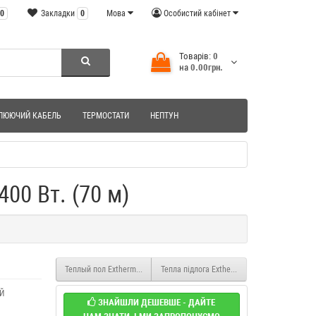
0
Закладки
0
Мова
Особистий кабінет
Товарів:
0
на
0.00грн.
ЛЮЮЧИЙ КАБЕЛЬ
ТЕРМОСТАТИ
НЕПТУН
00 Вт. (70 м)
Теплый пол Extherm Нагревательный кабель ETC ECO 20 1200 Вт. (60 
Тепла підлога Extherm Нагрівальний кабель
Й
ЗНАЙШЛИ ДЕШЕВШЕ - ДАЙТЕ