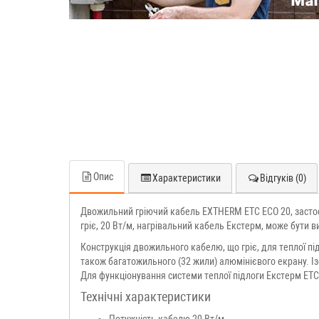
Опис
Характеристики
Відгуків (0)
Двожильний гріючий кабель EXTHERM ETC ECO 20, застос
гріє, 20 Вт/м, нагрівальний кабель Екстерм, може бути в
Конструкція двожильного кабелю, що гріє, для теплої під
також багатожильного (32 жили) алюмінієвого екрану. І
Для функціонування системи теплої підлоги Екстерм ET
Технічні характеристики