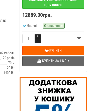
НАМ ЗНАТИ, І МИ ЗАПРОПОНУЄМО
ЦІНУ НИЖЧЕ
12889.00грн.
елю
Наявність:
Є в наявності
КУПИТИ
ий кабель
20 років
КУПИТИ ЗА 1 КЛIК
70 м
20 Вт
1400 Вт