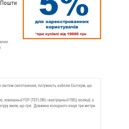
рПошти
енні.
і
 систем сніготанення, потужність кабелю Екстерм, що
 зовнішньої FEP (TEFLON) і внутрішньої ПВЦ ізоляції, а
туру жили, що гріє. Довжина холодного кінця три метри.