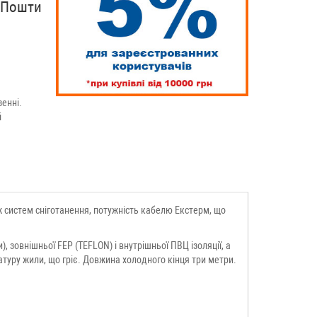
рПошти
енні.
і
 систем сніготанення, потужність кабелю Екстерм, що
 зовнішньої FEP (TEFLON) і внутрішньої ПВЦ ізоляції, а
туру жили, що гріє. Довжина холодного кінця три метри.