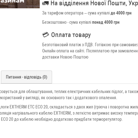
🚛
На відділення Нової Пошти, Ук
За тарифом оператора – сума купівлі
до 4000 грн
Безкоштовно - сума купівлі
понад 4000 грн
💳
Оплата товару
Безготівковий платіж з ПДВ. Готівкою при самовивез
Онлайн оплата на сайті. Післяплатою при замовленн
доставки Новою Поштою
Питання - відповідь (0)
овується для облаштування, теплих електричних кабельних підлог, а також
икористаний у вигляді, як основного так і додаткового опалення.
логи EXTHERM ETC ECO 20, складається з двох жил (гріюча і поворотна жили),
золяція нагрівального кабелю EXTHERM, з легкістю витримає високу темпера
C ECO 20 до кабелю необхідно додатково придбати терморегулятор.