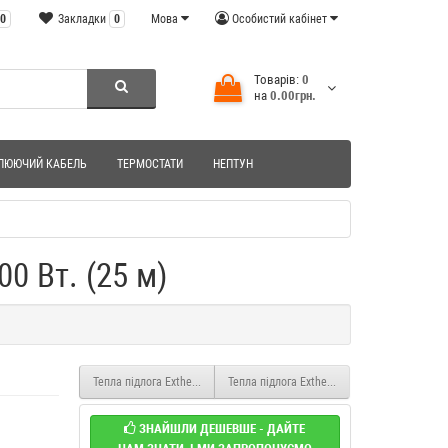
0
Закладки
0
Мова
Особистий кабінет
Товарів:
0
на
0.00грн.
ЛЮЮЧИЙ КАБЕЛЬ
ТЕРМОСТАТИ
НЕПТУН
0 Вт. (25 м)
Тепла підлога Extherm Нагрівальний кабель ETC ECO 400 Вт. (20 м)
Тепла підлога Extherm Нагрівальний кабель
ЗНАЙШЛИ ДЕШЕВШЕ - ДАЙТЕ