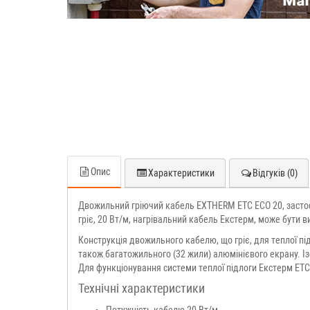
Опис
Характеристики
Відгуків (0)
Двожильний гріючий кабель EXTHERM ETC ECO 20, застос
гріє, 20 Вт/м, нагрівальний кабель Екстерм, може бути в
Конструкція двожильного кабелю, що гріє, для теплої під
також багатожильного (32 жили) алюмінієвого екрану. І
Для функціонування системи теплої підлоги Екстерм ET
Технічні характеристики