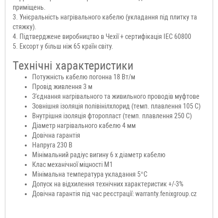
приміщень.
3. Унієральність нагрівального кабелю (укладання під плитку та
стяжку).
4. Підтверджене виробництво в Чехії + сертифікація IEC 60800
5. Ексорт у більш ніж 65 країн світу.
Технічні характеристики
Потужність кабелю погонна 18 Вт/м
Провід живлення 3 м
З'єднання нагрівального та живильного проводів муфтове
Зовнішня ізоляція полівінілхлорид (темп. плавлення 105 C)
Внутрішня ізоляція фторопласт (темп. плавлення 250 С)
Діаметр нагрівального кабелю 4 мм
Довічна гарантія
Напруга 230 В
Мінімальний радіус вигину 6 х діаметр кабелю
Клас механічної міцності М1
Мінімальна температура укладання 5°С
Допуск на відхилення технічних характеристик +/-3%
Довічна гарантія під час реєстрації: warranty.fenixgroup.cz