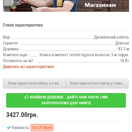
Стислі характеристики
Вид -
Двожильний кабель
Гарантія -
Довічна
Довжина -
83.2 м
Комплектація -
Кожен комплект теплої підлоги включає 3 м гофри.
Потужність на м2 -
18 Вт
Дивитись всі характеристики
Тепла підлога Fenix кабель в стяжку ADSV 1200W 5,5-6,9м2
Тепла підлога Fenix кабель у стяжку ADS
ЗНАЙШЛИ ДЕШЕВШЕ - ДАЙТЕ НАМ ЗНАТИ, І МИ
ЗАПРОПОНУЄМО ЦІНУ НИЖЧЕ
3427.00грн.
Наявність:
Out Of Stock