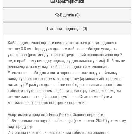
Характеристики
Відгуків (0)
Питання - відповідь (0)
Кабель для теплої підлоги використовується для укладання в
стяжку 3-8 см. Перед укладанням кабелю необхідно укладати
утеплювач (рекомендується екструдований пінополістирол від 2
см, в крайньому випадку підкладку для ламінату 5 мм). Кабель не
рекомендується укладати безпосередньо на утеплювач.
Утеплювач необхідно залити чорновою стяжкою, у крайньому
випадку покласти зверху металеву сітку (армовану або просічно-
витяжну). У разі укладання сітки необхідно залишити простір між
кабелем та утеплювачем, щоб при залитті рідким розчином для
стяжки заповнити цей простір сумішшю. Стяжка має бути з
мінімальною кількістю повітряних порожнин.
Асортименти продукції Fenix (Чехія). Основні переваги:
1. Фторопластова внутрішня ізоляція (темп. плав. 205 С) у кожному
виді продукції.
2. Довічна гарантія на нагрівальний кабель для опалення