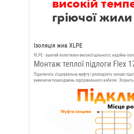
Ізоляція жив XLPE
XLPE - зшитий поліетилен високої щільності, надійна ізо
Монтаж теплої підлоги Flex 1
Підключіть з'єднувальну муфту і розподіліть секцію піді
уникаючи пошкоджень підігрівального кабелю. Згорніть м