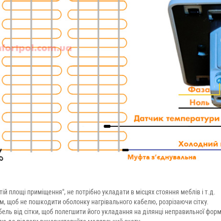
ій площі приміщення", не потрібно укладати в місцях стояння меблів і т.д.
им, щоб не пошкодити оболонку нагрівального кабелю, розрізаючи сітку.
ель від сітки, щоб полегшити його укладання на ділянці неправильної форм