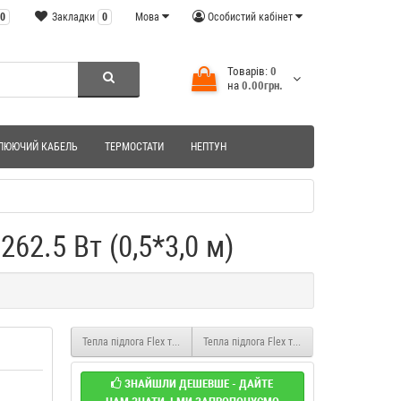
0
Закладки
0
Мова
Особистий кабінет
Товарів:
0
на
0.00грн.
ЛЮЮЧИЙ КАБЕЛЬ
ТЕРМОСТАТИ
НЕПТУН
62.5 Вт (0,5*3,0 м)
Тепла підлога Flex тонкий нагрівальний мат Flex EHM-175/1.0 175 Вт (0
Тепла підлога Flex тонкий нагрівальний мат
ЗНАЙШЛИ ДЕШЕВШЕ - ДАЙТЕ