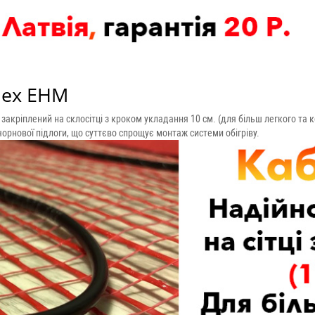
lex EHM
о закріплений на склосітці з кроком укладання 10 см. (для більш легкого та
орнової підлоги, що суттєво спрощує монтаж системи обігріву.