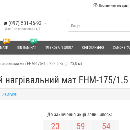
Порівняння товарів
(097) 531-46-93
Для Вас працюємо 24/7
TOP
NEW
 МАТИ
ПІД ЛАМІНАТ
ПЛІВКОВА ПІДЛОГА
СНІГОТАНЕННЯ
САМОРЕГУ
агрівальний мат EHM-175/1.5 262.5 Вт (0,5*3,0 м)
й нагрівальний мат EHM-175/1.5 2
0 відгуків
До закінчення акції залишилось:
2
3
5
9
5
3