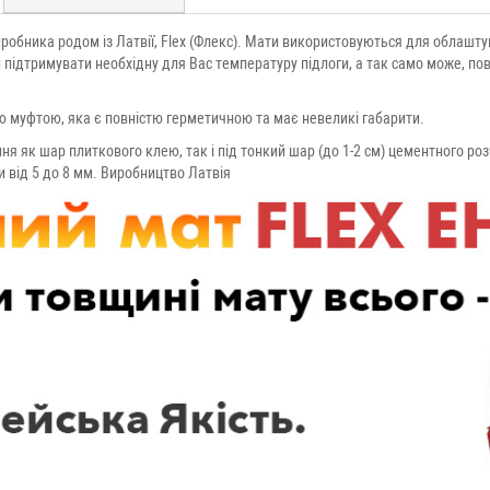
робника родом із Латвії, Flex (Флекс). Мати використовуються для облашту
й підтримувати необхідну для Вас температуру підлоги, а так само може, по
 муфтою, яка є повністю герметичною та має невеликі габарити.
я як шар плиткового клею, так і під тонкий шар (до 1-2 см) цементного р
и від 5 до 8 мм. Виробництво Латвія