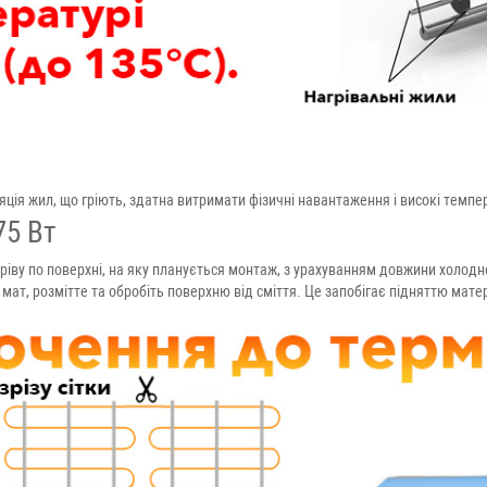
ляція жил, що гріють, здатна витримати фізичні навантаження і високі темпе
75 Вт
гріву по поверхні, на яку планується монтаж, з урахуванням довжини холодно
ат, розмітте та обробіть поверхню від сміття. Це запобігає підняттю матер