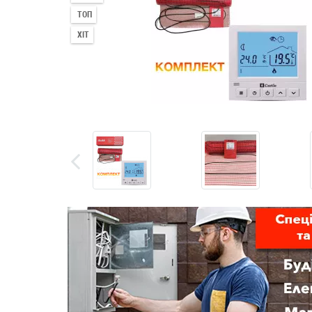
ТОП
ХІТ