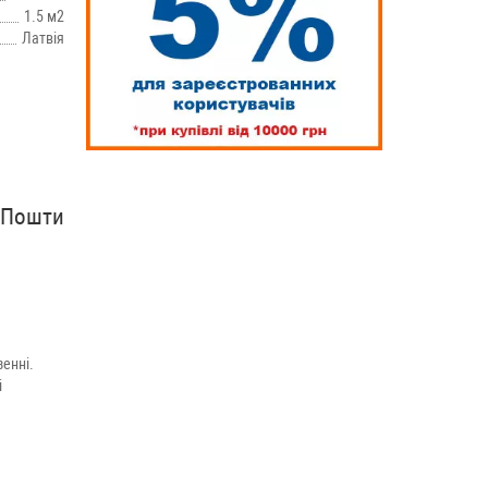
1.5 м2
Латвія
рПошти
енні.
і