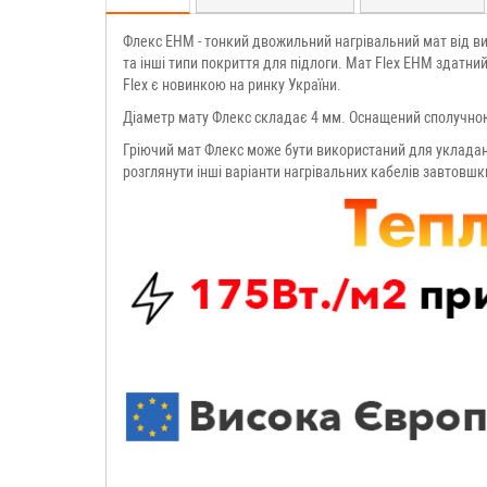
Флекс EHM - тонкий двожильний нагрівальний мат від ви
та інші типи покриття для підлоги. Мат Flex EHM здатни
Flex є новинкою на ринку України.
Діаметр мату Флекс складає 4 мм. Оснащений сполучною
Гріючий мат Флекс може бути використаний для укладанн
розглянути інші варіанти нагрівальних кабелів завтовшк