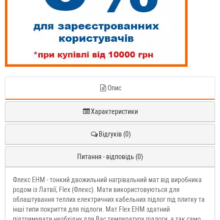
Опис
Характеристики
Відгуків (0)
Питання - відповідь (0)
Флекс EHM - тонкий двожильний нагрівальний мат від виробника
родом із Латвії, Flex (Флекс). Мати використовуються для
облаштування теплих електричних кабельних підлог під плитку та
інші типи покриття для підлоги. Мат Flex EHM здатний
підтримувати необхідну для Вас температуру підлоги, а так само