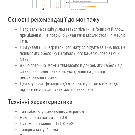
Основні рекомендації до монтажу
Нагрівальна секція укладається тільки на "відкритій площі
приміщення", не потрібно укладати в місцях стояння меблів
і т.д.
При укладанні нагрівального мату слідкуйте за тим, щоб не
пошкодити оболонку нагрівального кабелю, розрізаючи
сітку.
Якщо потрібно, можна тимчасово відокремити кабель від
сітки, щоб полегшити його укладання на ділянці
неправильної форми.
Для зручності фіксації від'єднаного від сітки кабелю до
підлоги використовуйте малярський скотч.
Технічні характеристики
Тип кабелю: двожильний, з екраном
Номінальна напруга: 230 В
Питома потужність: 175 Вт/м2
Товщина мату: 4,5 мм