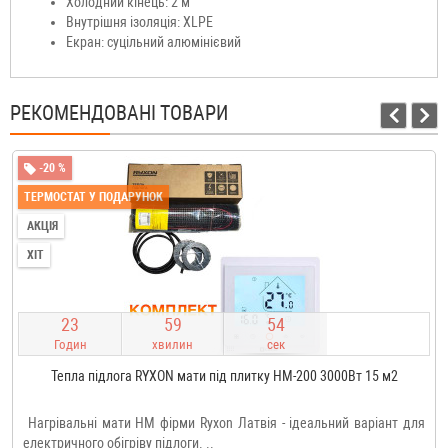
Холодний кінець: 2 м
Внутрішня ізоляція: XLPE
Екран: суцільний алюмінієвий
РЕКОМЕНДОВАНІ ТОВАРИ
-20 %
ТЕРМОСТАТ У ПОДАРУНОК
АКЦІЯ
ХІТ
2
3
5
9
5
4
Годин
хвилин
сек
Тепла підлога RYXON мати під плитку HM-200 3000Вт 15 м2
Нагрівальні мати HM фірми Ryxon Латвія - ідеальний варіант для
електричного обігріву підлоги. ..