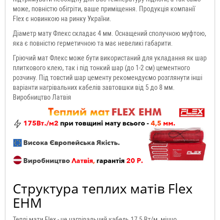
може, повністю обігріти, ваше приміщення. Продукція компанії
Flex є новинкою на ринку України.
Діаметр мату Флекс складає 4 мм. Оснащений сполучною муфтою,
яка є повністю герметичною та має невеликі габарити.
Гріючий мат Флекс може бути використаний для укладання як шар
плиткового клею, так і під тонкий шар (до 1-2 см) цементного
розчину. Під товстий шар цементу рекомендуємо розглянути інші
варіанти нагрівальних кабелів завтовшки від 5 до 8 мм.
Виробництво Латвія
Структура теплих матів Flex
EHM
Теплі мати Flex - це нагрівальний кабель 17,5 Вт/м, міцно