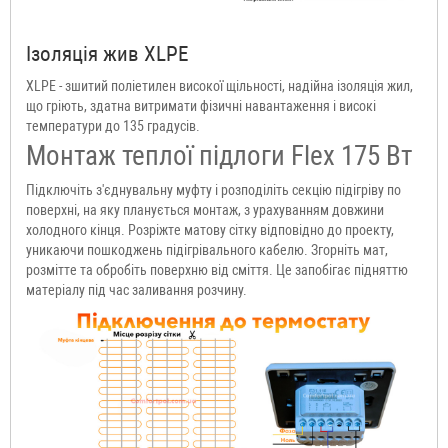
Ізоляція жив XLPE
XLPE - зшитий поліетилен високої щільності, надійна ізоляція жил,
що гріють, здатна витримати фізичні навантаження і високі
температури до 135 градусів.
Монтаж теплої підлоги Flex 175 Вт
Підключіть з'єднувальну муфту і розподіліть секцію підігріву по
поверхні, на яку планується монтаж, з урахуванням довжини
холодного кінця. Розріжте матову сітку відповідно до проекту,
уникаючи пошкоджень підігрівального кабелю. Згорніть мат,
розмітте та обробіть поверхню від сміття. Це запобігає підняттю
матеріалу під час заливання розчину.