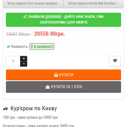
Тепла підлога Flex тонкий нагрівальний мат EHM-175/12 2100.0 Вт (0,5*24 м)
Тепла підлога Arnold Rak Standart мати п
ЗНАЙШЛИ ДЕШЕВШЕ - ДАЙТЕ НАМ ЗНАТИ, І МИ
ЗАПРОПОНУЄМО ЦІНУ НИЖЧЕ
20550.00грн.
25687.50грн.
Наявність:
Є в наявності
КУПИТИ
КУПИТИ ЗА 1 КЛIК
🚙
Кур'єром по Києву
180 грн - сума купівлі до 5000 грн
Безкоштовно - сума купівлі понад 5000 грн