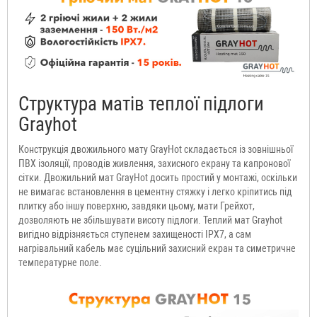
Структура матів теплої підлоги
Grayhot
Конструкція двожильного мату GrayHot складається із зовнішньої
ПВХ ізоляції, проводів живлення, захисного екрану та капронової
сітки. Двожильний мат GrayHot досить простий у монтажі, оскільки
не вимагає встановлення в цементну стяжку і легко кріпитись під
плитку або іншу поверхню, завдяки цьому, мати Грейхот,
дозволяють не збільшувати висоту підлоги. Теплий мат Grayhot
вигідно відрізняється ступенем захищеності IРХ7, а сам
нагрівальний кабель має суцільний захисний екран та симетричне
температурне поле.