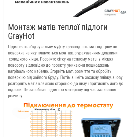
Монтаж матів теплої підлоги
GrayHot
Підключіть з'єднувальну муфту і розподіліть мат підігріву по
поверхні, на яку планується монтаж, з урахуванням довжини
холодного кінця. Розріжте сітку на теплому маты в місцях
повороту відповідно до проекту, уникаючи пошкоджень
нагрівального кабелю. Згорніть мат, розмітте та обробіть
поверхню від зайвого бруду. Потім зніміть захисну плівку, знову
розгорніть мат з клейкою стороною до низу і притисніть його до
підлоги. Це запобігає підняттю матеріалу під час заливання
розчину.