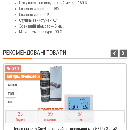
Потужність на квадратний метр – 150 Вт.
Ізоляція зовнішня - ПВХ
Ізоляція жил - CIP
Ступінь захисту - IP X7
Зовнішній діаметр – 5 мм.
Макс. температура - 90 С
РЕКОМЕНДОВАНІ ТОВАРИ
-20 %
ВИГІДНА ПРОПОЗИЦІЯ
АКЦІЯ
ТОП
ХІТ
2
3
5
9
5
3
Годин
хвилин
сек
Тепла підлога GrayHot тонкий нагрівальний мат 571Вт 3.8 м2