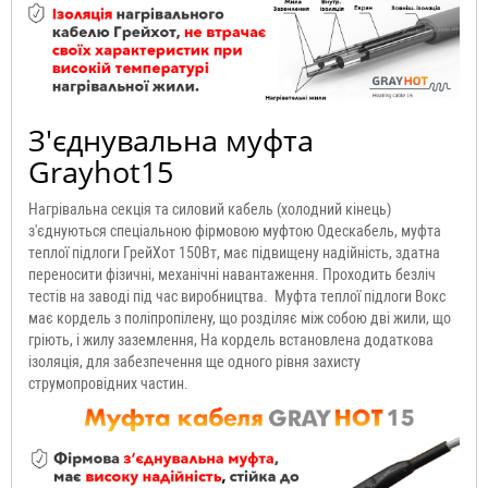
З'єднувальна муфта
Grayhot15
Нагрівальна секція та силовий кабель (холодний кінець)
з'єднуються спеціальною фірмовою муфтою Одескабель, муфта
теплої підлоги ГрейХот 150Вт, має підвищену надійність, здатна
переносити фізичні, механічні навантаження. Проходить безліч
тестів на заводі під час виробництва. Муфта теплої підлоги Вокс
має кордель з поліпропілену, що розділяє між собою дві жили, що
гріють, і жилу заземлення, На кордель встановлена додаткова
ізоляція, для забезпечення ще одного рівня захисту
струмопровідних частин.