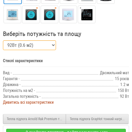
Виберіть потужність та площу
Стислі характеристики
Вид -
Двожильний мат
Гарантія -
15 років
Довжина -
1.2 м
Потужність на м2 -
150 Вт
Загальна потужність -
92 Вт
Дивитись всі характеристики
Тепла підлога Arnold Rak Premium теплі мати FH P 2000Вт 10 м2
Тепла підлога GrayHot тонкий нагрівальн