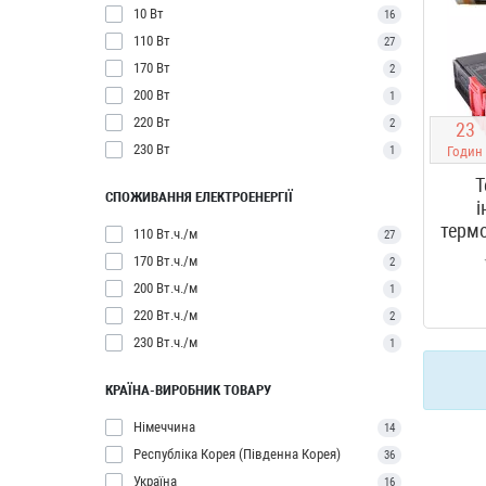
10 Вт
16
110 Вт
27
170 Вт
2
200 Вт
1
220 Вт
2
2
3
230 Вт
1
Годин
Т
СПОЖИВАННЯ ЕЛЕКТРОЕНЕРГІЇ
і
термо
110 Вт.ч./м
27
170 Вт.ч./м
2
200 Вт.ч./м
1
220 Вт.ч./м
2
230 Вт.ч./м
1
КРАЇНА-ВИРОБНИК ТОВАРУ
Німеччина
14
Республіка Корея (Південна Корея)
36
Україна
16