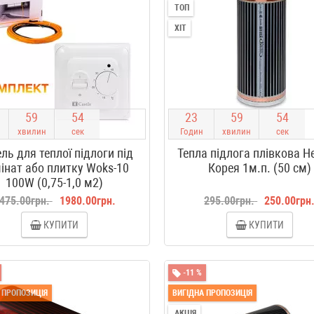
ТОП
ХІТ
5
9
5
3
2
3
5
9
5
3
хвилин
сек
Годин
хвилин
сек
ль для теплої підлоги під
Тепла підлога плівкова H
інат або плитку Woks-10
Корея 1м.п. (50 см)
100W (0,75-1,0 м2)
475.00грн.
1980.00грн.
295.00грн.
250.00грн
КУПИТИ
КУПИТИ
-11 %
 ПРОПОЗИЦІЯ
ВИГІДНА ПРОПОЗИЦІЯ
АКЦІЯ