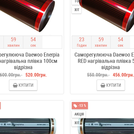
ТОП
ХІТ
5
9
5
3
2
3
5
9
5
3
хвилин
сек
Годин
хвилин
сек
егулююча Daewoo Enerpia
Саморегулююча Daewoo E
нагрівальна плівка 100см
RED нагрівальна плівка 
відрізна
відрізна
600.00грн.
520.00грн.
550.00грн.
456.00грн
КУПИТИ
КУПИТИ
-13 %
АКЦІЯ
ХІТ