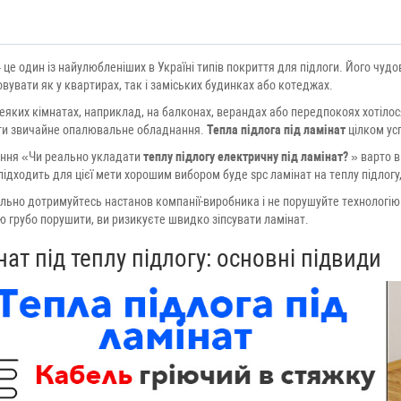
 це один із найулюбленіших в Україні типів покриття для підлоги. Його чуд
вувати як у квартирах, так і заміських будинках або котеджах.
еяких кімнатах, наприклад, на балконах, верандах або передпокоях хотілос
ти звичайне опалювальне обладнання.
Тепла підлога під ламінат
цілком ус
ання «Чи реально укладати
теплу підлогу електричну під ламінат?
» варто в
підходить для цієї мети хорошим вибором буде spc ламінат на теплу підлогу,
льно дотримуйтесь настанов компанії-виробника і не порушуйте технологі
ю грубо порушити, ви ризикуєте швидко зіпсувати ламінат.
ат під теплу підлогу: основні підвиди