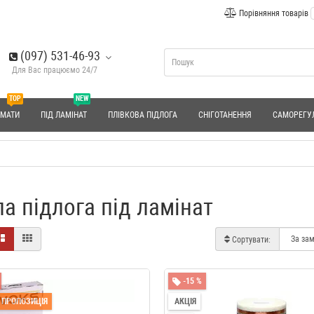
Порівняння товарів
(097) 531-46-93
Для Вас працюємо 24/7
TOP
NEW
 МАТИ
ПІД ЛАМІНАТ
ПЛІВКОВА ПІДЛОГА
СНІГОТАНЕННЯ
САМОРЕГУ
а підлога під ламінат
Сортувати:
-15 %
 ПРОПОЗИЦІЯ
АКЦІЯ