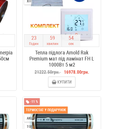
ХІТ
2
3
5
9
5
3
Годин
хвилин
сек
nerpia
Тепла підлога Arnold Rak
50см
Premium мат під ламінат FH L
1000Вт 5 м2
.
21222.50грн.
16978.00грн.
КУПИТИ
-11 %
ТЕРМОСТАТ У ПОДАРУНОК
АКЦІЯ
ТОП