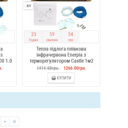
ХІТ
2
3
5
9
5
3
Годин
хвилин
сек
ва
Тепла підлога плівкова
 з
інфрачервона Enerpia з
00 1.0
терморегулятором Castle 1м2
н.
1414.60грн.
1266.00грн.
КУПИТИ
>
>|