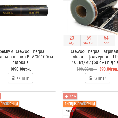
2
3
5
9
5
3
Годин
хвилин
сек
реміум Daewoo Enerpia
Daewoo Enerpia Нагріва
вальна плівка BLACK 100см
плівка інфрачервона E
відрізна
400Вт/м2 (50 см) відрі
1090.00грн.
500.00грн.
390.00грн
КУПИТИ
КУПИТИ
-17 %
 ПРОПОЗИЦІЯ
ВИГІДНА ПРОПОЗИЦІЯ
АКЦІЯ