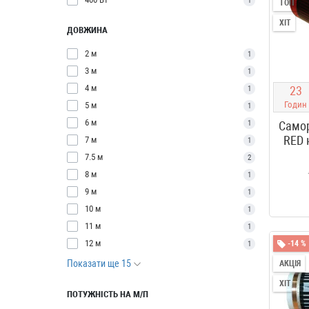
1
ТОП
ХІТ
ДОВЖИНА
2 м
1
3 м
1
4 м
2
3
1
Годин
5 м
1
6 м
1
Самор
RED 
7 м
1
7.5 м
2
8 м
1
9 м
1
10 м
1
11 м
1
12 м
-14 %
1
Показати ще 15
АКЦІЯ
ХІТ
ПОТУЖНІСТЬ НА М/П