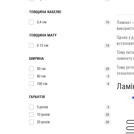
ТОВЩИНА КАБЕЛЮ
0,4 см
Ламінат –
16
використо
ТОВЩИНА МАТУ
Однак у д
встанови
0.15 см
14
Тому пит
ламінату 
ШИРИНА
Тому рете
50 см
29
технологі
80 см
3
100 см
Ламін
4
ГАРАНТІЯ
5 років
3
10 років
33
20 років
30