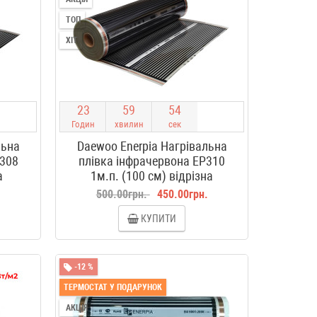
ТОП
ХІТ
2
3
5
9
5
3
Годин
хвилин
сек
льна
Daewoo Enerpia Нагрівальна
P308
плівка інфрачервона EP310
а
1м.п. (100 см) відрізна
.
500.00грн.
450.00грн.
КУПИТИ
-12 %
ТЕРМОСТАТ У ПОДАРУНОК
АКЦІЯ