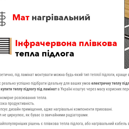
ретично, під ламінат монтувати можна будь-який тип теплої підлоги, краще в
к реально успішно підібрати ідеальну для ваших умов
електричну теплу підл
,
купити теплу підлогу під ламінат
в Україні коштує через масу корисних пер
вномірне розсіювання тепла.
сока продуктивність.
 псує дизайн приміщення, адже нагрівальні компоненти приховані.
л не циркулює, як буває із звичайними радіаторами.
айпопулярніших рішень є плівкова тепла підлога, або нагрівальний кабель 