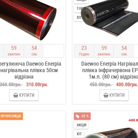
ТОП
ХІТ
5
9
5
3
2
3
5
9
5
3
хвилин
сек
Годин
хвилин
сек
егулююча Daewoo Enerpia
Daewoo Enerpia Нагріва
 нагрівальна плівка 50см
плівка інфрачервона E
відрізна
1м.п. (80 см) відрізн
360.00грн.
310.00грн.
450.00грн.
400.00грн
КУПИТИ
КУПИТИ
 ПРОПОЗИЦІЯ
-22 %
АКЦІЯ
ХІТ