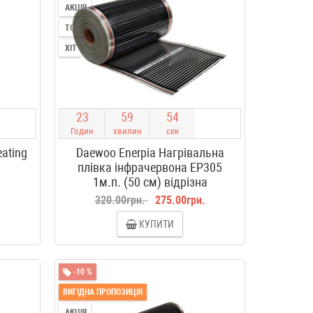
АКЦІЯ
ТОП
ХІТ
2
3
5
9
5
3
Годин
хвилин
сек
eating
Daewoo Enerpia Нагрівальна
плівка інфрачервона EP305
1м.п. (50 см) відрізна
.
320.00грн.
275.00грн.
КУПИТИ
-10 %
ВИГІДНА ПРОПОЗИЦІЯ
АКЦІЯ