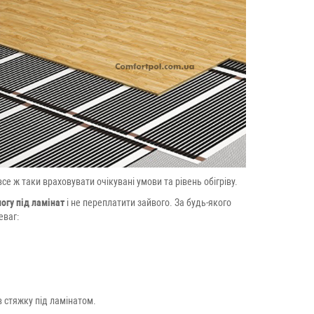
се ж таки враховувати очікувані умови та рівень обігріву.
огу під ламінат
і не переплатити зайвого. За будь-якого
еваг:
в стяжку під ламінатом.