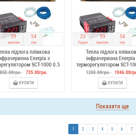
5
9
5
3
2
3
5
9
5
3
хвилин
сек
Годин
хвилин
сек
епла підлога плівкова
Тепла підлога плівко
нфрачервона Enerpia з
інфрачервона Enerpia
регулятором SCT-1000 0.5
терморегулятором SCT-10
м2
м2
850.00грн.
735.00грн.
1200.00грн.
1046.00гр
КУПИТИ
КУПИТИ
Показати ще
1
2
3
4
5
6
7