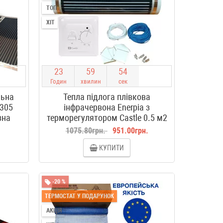
ТОП
ХІТ
2
3
5
9
5
3
Годин
хвилин
сек
льна
Тепла підлога плівкова
P305
інфрачервона Enerpia з
зна
терморегулятором Castle 0.5 м2
.
1075.80грн.
951.00грн.
КУПИТИ
-20 %
ТЕРМОСТАТ У ПОДАРУНОК
АКЦІЯ