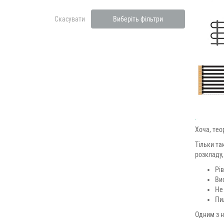
Скасувати
Виберіть фільтри
Хоча, тео
Тільки та
розкладу
Рі
Ви
Не
Пи
Одним з н