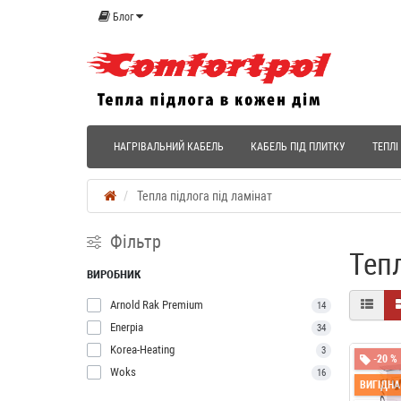
Блог
НАГРІВАЛЬНИЙ КАБЕЛЬ
КАБЕЛЬ ПІД ПЛИТКУ
ТЕПЛІ
Тепла підлога під ламінат
Фільтр
Тепл
ВИРОБНИК
Arnold Rak Premium
14
Enerpia
34
Korea-Heating
3
-20 %
Woks
16
ВИГІДНА