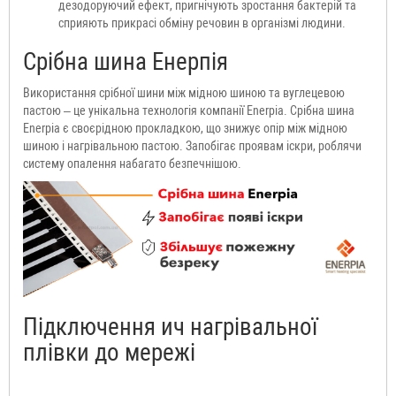
дезодоруючий ефект, пригнічують зростання бактерій та
сприяють прикрасі обміну речовин в організмі людини.
Срібна шина Енерпія
Використання срібної шини між мідною шиною та вуглецевою
пастою – це унікальна технологія компанії Enerpia. Срібна шина
Enerpia є своєрідною прокладкою, що знижує опір між мідною
шиною і нагрівальною пастою. Запобігає проявам іскри, роблячи
систему опалення набагато безпечнішою.
Підключення ич нагрівальної
плівки до мережі