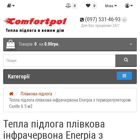
0
0
Мова
(097) 531-46-93
Для Вас працюємо 24/7
Товарів:
0
на
0.00грн.
Категорії
Плівкова підлога
Тепла підлога плівкова інфрачервона Enerpia з терморегулятором
Castle 6.5 м2
Тепла підлога плівкова
інфрачервона Enerpia з