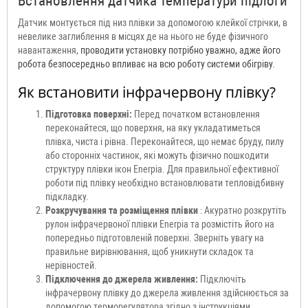
Встановлення датчика температури підлоги
Датчик монтується під низ плівки за допомогою клейкої стрічки, в
невелике заглиблення в місцях де на нього не буде фізичного
навантаження,
проводити установку потрібно уважно, адже його
робота безпосередньо впливає на всю роботу системи обігріву.
Як встановити інфрачервону плівку?
Підготовка поверхні:
Перед початком встановлення
переконайтеся, що поверхня, на яку укладатиметься
плівка, чиста і рівна. Переконайтеся, що немає бруду, пилу
або сторонніх частинок, які можуть фізично пошкодити
структуру плівки ікон Enerpia. Для правильної ефективної
роботи під плівку необхідно встановлювати тепловідбивну
підкладку.
Розкручування та розміщення плівки
: Акуратно розкрутіть
рулон інфрачервоної плівки Enerpia та розмістіть його на
попередньо підготовленій поверхні. Зверніть увагу на
правильне вирівнювання, щоб уникнути складок та
нерівностей.
Підключення до джерела живлення:
Підключіть
інфрачервону плівку до джерела живлення здійснюється за
допомогою терморегулятора згідно з інструкціями