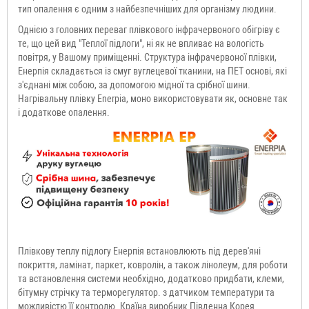
тип опалення є одним з найбезпечніших для організму людини.
Однією з головних переваг плівкового інфрачервоного обігріву є
те, що цей вид "Теплої підлоги", ні як не впливає на вологість
повітря, у Вашому приміщенні. Структура інфрачервоної плівки,
Енерпія складається із смуг вуглецевої тканини, на ПЕТ основі, які
з'єднані між собою, за допомогою мідної та срібної шини.
Нагрівальну плівку Enerpia, моно використовувати як, основне так
і додаткове опалення.
Плівкову теплу підлогу Енерпія встановлюють під дерев'яні
покриття, ламінат, паркет, ковролін, а також лінолеум, для роботи
та встановлення системи необхідно, додатково придбати, клеми,
бітумну стрічку та терморегулятор.
з датчиком температури та
можливістю її контролю. Країна виробник Південна Корея.