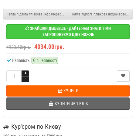
Тепла підлога плівкова інфрачервона Enerpia з терморегулятором Castle 6 м2
Тепла підлога плівкова інфрачервона Ene
ЗНАЙШЛИ ДЕШЕВШЕ - ДАЙТЕ НАМ ЗНАТИ, І МИ
ЗАПРОПОНУЄМО ЦІНУ НИЖЧЕ
4034.00грн.
4923.60грн.
Наявність:
Є в наявності
КУПИТИ
КУПИТИ ЗА 1 КЛIК
🚙
Кур'єром по Києву