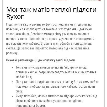
Монтаж матів теплої підлоги
Ryxon
Підключіть з'єднувальну муфту і розподіліть мат підігріву по
поверхні, на яку планується монтаж, з урахуванням довжини
холодного кінця. Розріжте матову сітку у місцях виконання
повороту тощо. відповідно до проекту, уникаючи пошкоджень
підігрівального кабелю. Згорніть мат, обробіть поверхню від
сміття. Це запобігає підняттю матеріалу під час заливання
розчину.
Основні рекомендації до монтажу телої підлоги
Теплі мати укладаються тільки на "відкритій площі
приміщення" не потрібно укладати мати в місцях стояння
меблів і т.д.
При укладанні нагрівального мату слідкуйте за тим, щоб не
пошкодити оболонку нагрівального кабелю, розрізаючи
сітку.
Якщо потрібно, можна тимчасово відокремити кабель від
сітки, щоб полегшити його укладання на ділянці
неправильної форми.