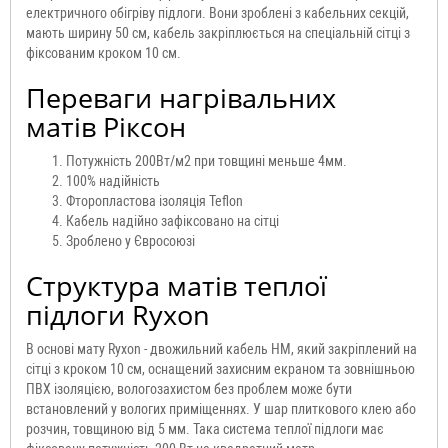
електричного обігріву підлоги. Вони зроблені з кабельних секцій,
мають ширину 50 см, кабель закріплюється на спеціальній сітці з
фіксованим кроком 10 см.
Переваги нагрівальних
матів
Ріксон
Потужність 200Вт/м2 при товщині меньше 4мм.
100% надійність
Фторопластова ізоляція Teflon
Кабель надійно зафіксовано на сітці
Зроблено у Євросоюзі
Структура матів теплої
підлоги Ryxon
В основі мату Ryxon - двожильний кабель HM, який закріплений на
сітці з кроком 10 см, оснащений захисним екраном та зовнішньою
ПВХ ізоляцією, вологозахистом без проблем може бути
встановлений у вологих приміщеннях. У шар плиткового клею або
розчин, товщиною від 5 мм. Така система теплої підлоги має