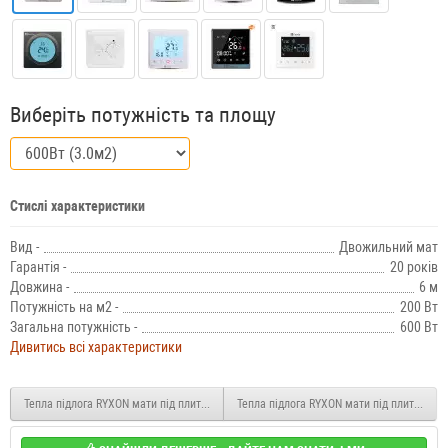
Виберіть потужність та площу
Стислі характеристики
Вид -
Двожильний мат
Гарантія -
20 років
Довжина -
6 м
Потужність на м2 -
200 Вт
Загальна потужність -
600 Вт
Дивитись всі характеристики
Тепла підлога RYXON мати під плитку HM-200 500Вт 2.5 м2
Тепла підлога RYXON мати під плитку HM-