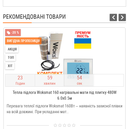
РЕКОМЕНДОВАНІ ТОВАРИ
-20 %
ВИГІДНА ПРОПОЗИЦІЯ
АКЦІЯ
ТОП
ХІТ
2
3
5
9
5
3
Годин
хвилин
сек
Тепла підлога Woksmat 160 нагрівальні мати під плитку 480W
6.0x0.5м
Перевага теплої підлоги Woksmat 160Вт – наявність захисної плівки
на всій довжині. При укладанні мат..