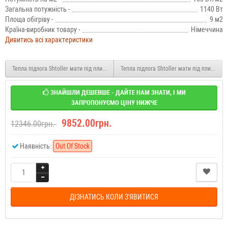
Загальна потужність -
1140 Вт
Площа обігріву -
9 м2
Країна-виробник товару -
Німеччина
Дивитись всі характеристики
Тепла підлога Shtoller мати під плитку STM 120 Вт 0.75 м2 (0,5 х 1,5 м)
Тепла підлога Shtoller мати під плитку ST
ЗНАЙШЛИ ДЕШЕВШЕ - ДАЙТЕ НАМ ЗНАТИ, І МИ
ЗАПРОПОНУЄМО ЦІНУ НИЖЧЕ
9852.00грн.
12346.00грн.
Наявність:
Out Of Stock
ДІЗНАТИСЬ КОЛИ З'ЯВИТИСЯ