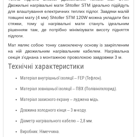
Двожильні нагрівальні мати Shtoller STM ідеально підійдуть
для влаштування електричних теплих підлог. Завдяки малій
товщині мату (4 мм) Shtoller STM 120W можна укладати без
стяжки, тому ці нагрівальні мати стануть ідеальним
рішенням там, де потрібно мінімізувати висоту підняття
підлоги.
Мат являє собою тонку самоклеючу основу із закріпленим
на ній двожильним нагрівальним кабелем. Нагрівальна
секція з'єднана з монтажною проволокою завдовжки 3 м.
Технічні характеристики
Матеріал внутрішньої ізоляції – FEP (Тефлон).
Матеріал зовнішньої ізоляції – ПВХ (Полівінілхлорид).
Матеріал захисного екрану – луджена мідь.
Довжина холодного кінця – 3 м-коду.
Діаметр нагрівального кабелю – 2,8 мм.
Виробник: Німеччина.