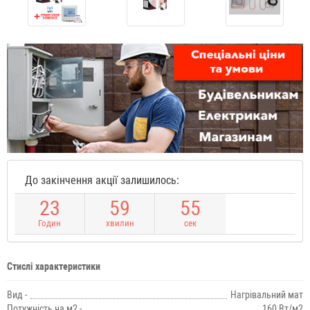
До закінчення акції залишилось:
2
3
5
9
5
4
Годин
хвилин
сек
Стислі характеристики
Вид -
Нагрівальний мат
Потужність на м2 -
160 Вт/м2