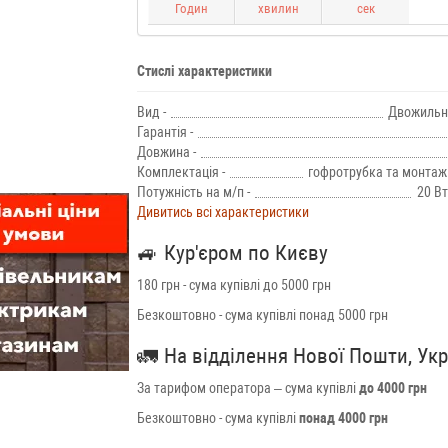
Годин
хвилин
сек
Стислі характеристики
Вид -
Двожильн
Гарантія -
Довжина -
Комплектація -
гофротрубка та монтаж
Потужність на м/п -
20 Вт
Дивитись всі характеристики
🚙
Кур'єром по Києву
180 грн - сума купівлі до 5000 грн
Безкоштовно - сума купівлі понад 5000 грн
🚛
На відділення Нової Пошти, Ук
За тарифом оператора – сума купівлі
до 4000 грн
Безкоштовно - сума купівлі
понад 4000 грн