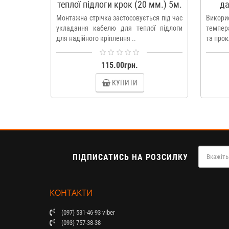
теплої підлоги крок (20 мм.) 5м.
да
Монтажна стрічка застосовується під час
Викори
укладання кабелю для теплої підлоги
темпера
для надійного кріплення ..
та прок
115.00грн.
КУПИТИ
ПІДПИСАТИСЬ НА РОЗСИЛКУ
КОНТАКТИ
(097) 531-46-93 viber
(093) 757-38-38