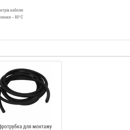
метрів кабелю
олонки – 80°C
фротрубка для монтажу