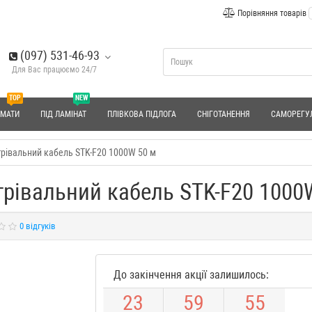
Порівняння товарів
(097) 531-46-93
Для Вас працюємо 24/7
TOP
NEW
 МАТИ
ПІД ЛАМІНАТ
ПЛІВКОВА ПІДЛОГА
СНІГОТАНЕННЯ
САМОРЕГУ
агрівальний кабель STK-F20 1000W 50 м
агрівальний кабель STK-F20 1000
0 відгуків
До закінчення акції залишилось:
2
3
5
9
5
4