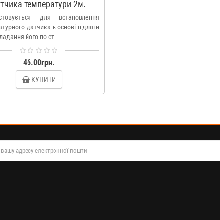
тчика температури 2м.
стовується для встановлення
турного датчика в основі підлоги
ладання його по сті..
46.00грн.
КУПИТИ