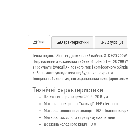
Опис
Характеристики
Відгуків (0)
Тепла підлога Shtoller Двожильний кабель STК-F20-200W
Нагрівальний двожильний кабель Shtoller STK-F 20 200 W
виконувати функції як повного, так і комфортного обігрів
Кабель може укладатися під будь-яке покриття.
Товщина кабелю 5 мм, він екранований поліефірно-алюмі
Технічні характеристики
Потужність при напрузі 230 В - 20 Вт/м
Матеріал внутрішньої ізоляції - FEP (Тефлон)
Матеріал зовнішньої ізоляції - ПВХ (Полівінілхло
Матеріал захисного екрану - луджена мідь
Довжина холодного кінця – 3 м.