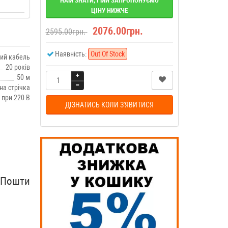
НАМ ЗНАТИ, І МИ ЗАПРОПОНУЄМО
ЦІНУ НИЖЧЕ
2076.00грн.
2595.00грн.
Наявність:
Out Of Stock
ий кабель
20 років
50 м
на стрічка
 при 220 В
ДІЗНАТИСЬ КОЛИ З'ЯВИТИСЯ
рПошти