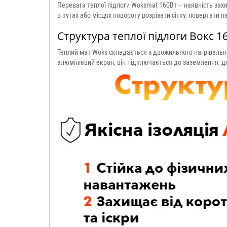
Перевага теплої підлоги Woksmat 160Вт – наявність захи
в кутах або місцях повороту розрізати сітку, повертати н
Структура теплої підлоги Вокс 1
Теплий мат Woks складається з двожильного нагрівально
алюмінієвий екран, він підключається до заземлення, д