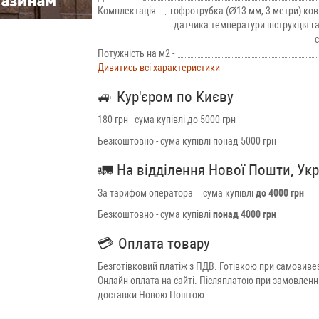
Комплектація -
гофротрубка (Ø13 мм, 3 метри) ко
датчика температури інструкція г
с
Потужність на м2 -
Дивитись всі характеристики
🚙
Кур'єром по Києву
180 грн - сума купівлі до 5000 грн
Безкоштовно - сума купівлі понад 5000 грн
🚛
На відділення Нової Пошти, Ук
За тарифом оператора – сума купівлі
до 4000 грн
Безкоштовно - сума купівлі
понад 4000 грн
💳
Оплата товару
Безготівковий платіж з ПДВ. Готівкою при самовивез
Онлайн оплата на сайті. Післяплатою при замовленн
доставки Новою Поштою