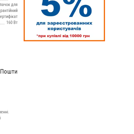
впачок для
арантійний
ертифікат
160 Вт
рПошти
енні.
і