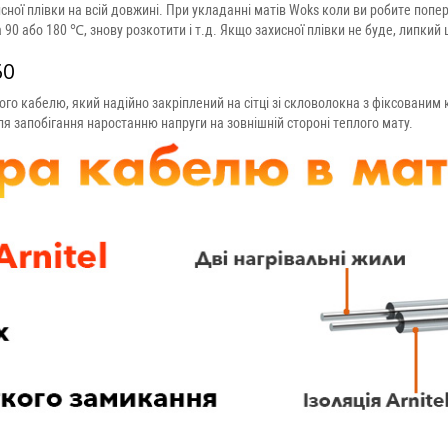
сної плівки на всій довжині. При укладанні матів Woks коли ви робите попе
а 90 або 180 ℃, знову розкотити і т.д. Якщо захисної плівки не буде, липкий 
60
го кабелю, який надійно закріплений на сітці зі скловолокна з фіксованим
ля запобігання наростанню напруги на зовнішній стороні теплого мату.