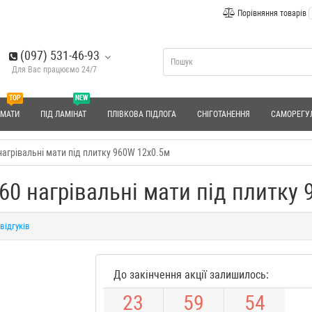
Порівняння товарів
(097) 531-46-93
Для Вас працюємо 24/7
TOP
NEW
 МАТИ
ПІД ЛАМІНАТ
ПЛІВКОВА ПІДЛОГА
СНІГОТАНЕННЯ
САМОРЕГУ
нагрівальні мати під плитку 960W 12x0.5м
60 нагрівальні мати під плитку 
 відгуків
До закінчення акції залишилось:
2
3
5
9
5
3