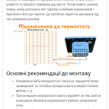
розмітте та обробіть поверхню від сміття. Потім зніміть захисну
плівку, знову розгорніть мат підігрів з клейким шаром внизу і
притисніть його до підлоги. Це запобігає підняттю матеріалу під
час заливання розчину.
Основні рекомендації до монтажу
Нагрівальні мати укладаються тільки на "відкритій площі
приміщення" не потрібно укладати мати в місцях стояння
меблів і т.д.
При укладанні нагрівального мату слідкуйте за тим, щоб не
пошкодити оболонку нагрівального кабелю, розрізаючи
сітку.