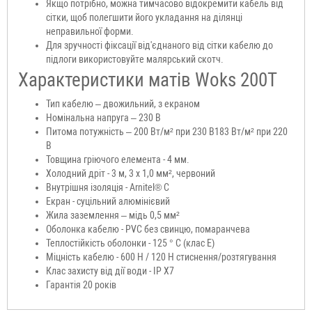
Якщо потрібно, можна тимчасово відокремити кабель від
сітки, щоб полегшити його укладання на ділянці
неправильної форми.
Для зручності фіксації від'єднаного від сітки кабелю до
підлоги використовуйте малярський скотч.
Характеристики матів Woks 200T
Тип кабелю – двожильний, з екраном
Номінальна напруга – 230 В
Питома потужність – 200 Вт/м² при 230 В183 Вт/м² при 220
В
Товщина гріючого елемента - 4 мм.
Холодний дріт - 3 м, 3 х 1,0 мм², червоний
Внутрішня ізоляція - Arnitel® С
Екран - суцільний алюмінієвий
Жила заземлення – мідь 0,5 мм²
Оболонка кабелю - PVC без свинцю, помаранчева
Теплостійкість оболонки - 125 ° С (клас Е)
Міцність кабелю - 600 Н / 120 H стиснення/розтягування
Клас захисту від дії води - IP X7
Гарантія 20 років