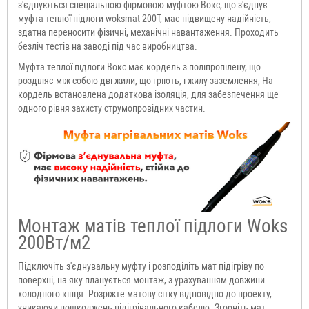
з'єднуються спеціальною фірмовою муфтою Вокс, що з'єднує
муфта теплої підлоги woksmat 200T, має підвищену надійність,
здатна переносити фізичні, механічні навантаження. Проходить
безліч тестів на заводі під час виробництва.
Муфта теплої підлоги Вокс має кордель з поліпропілену, що
розділяє між собою дві жили, що гріють, і жилу заземлення, На
кордель встановлена додаткова ізоляція, для забезпечення ще
одного рівня захисту струмопровідних частин.
Монтаж матів теплої підлоги Woks
200Вт/м2
Підключіть з'єднувальну муфту і розподіліть мат підігріву по
поверхні, на яку планується монтаж, з урахуванням довжини
холодного кінця. Розріжте матову сітку відповідно до проекту,
уникаючи пошкоджень підігрівального кабелю. Згорніть мат,