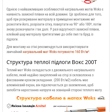
Однією з найважливіших особливостей нагрівальних матів Woks є
наявність захисної плівки на всій довжині. Це зроблено для того,
щоб при розкриванні матеріалу в приміщенні монтажник міг
розкотити його, розрізати сітку, повертати на 90° або 180º, потім
знову розкачувати і так далі. У разі відсутності захисної плівки,
клейкий шар матеріалу притягатиме до себе пил та бруд із
підлоги.
Для монтажу на стіні рекомендується використовувати
звичайний
нагрівальний мат Woks потужністю 160 Вт/м².
Структура теплої підлоги Вокс 200T
Теплий мат Woks складається з двожильного нагрівального
кабелю, який надійно закріплений на сітці зі скловолокна з
фіксованим кроком укладання. (200 Вт/м2) кабель має
алюмінієвий екран, він підключається до заземлення, щоб
запобігти наростанню напруги на зовнішній стороні теплого мату.