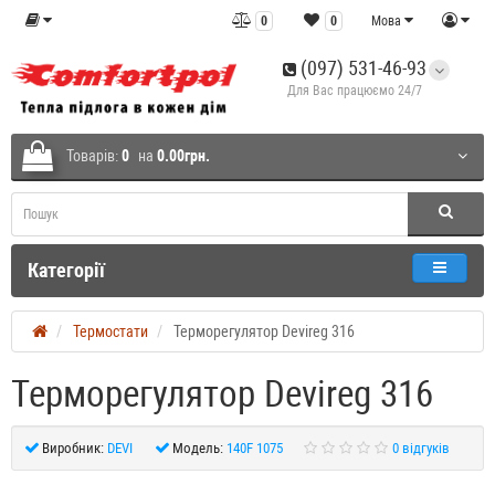
0
0
Мова
(097) 531-46-93
Для Вас працюємо 24/7
Товарів:
0
на
0.00грн.
Категорії
Термостати
Терморегулятор Devireg 316
Терморегулятор Devireg 316
Виробник:
DEVI
Модель:
140F 1075
0 відгуків