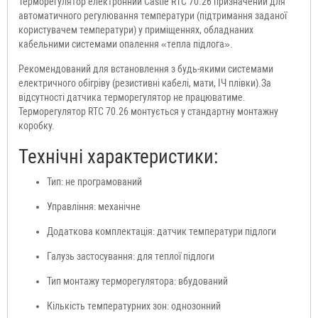
Терморегулятор електронний Castle RTC 70.26 призначений для
автоматичного регулювання температури (підтримання заданої
користувачем температури) у приміщеннях, обладнаних
кабельними системами опалення «тепла підлога».
Рекомендований для встановлення з будь-якими системами
електричного обігріву (резистивні кабелі, мати, ІЧ плівки).За
відсутності датчика терморегулятор не працюватиме.
Терморегулятор RTC 70.26 монтується у стандартну монтажну
коробку.
Технічні характеристики:
Тип: не програмований
Управління:
механічне
Додаткова комплектація:
датчик температури підлоги
Галузь застосування:
для теплої підлоги
Тип монтажу терморегулятора:
вбудований
Кількість температурних зон:
однозонний