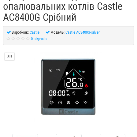
опалювальних котлів Castle
АС8400G Срібний
Виробник:
Castle
Модель:
Castle АС8400G-silver
0 відгуків
ХІТ