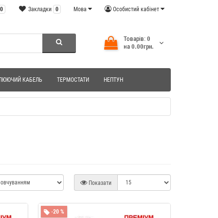
0
Закладки
0
Мова
Особистий кабінет
Товарів:
0
на
0.00грн.
ЛЮЮЧИЙ КАБЕЛЬ
ТЕРМОСТАТИ
НЕПТУН
Показати
-20 %