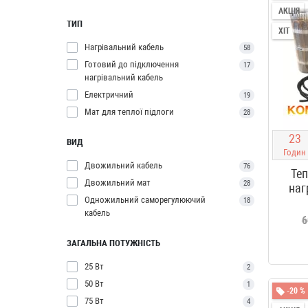
АКЦІЯ
ТИП
ХІТ
Нагрівальний кабель
58
Готовий до підключення
17
нагрівальний кабель
Електричний
19
Мат для теплої підлоги
28
2
3
ВИД
Годин
Двожильний кабель
76
Теп
Двожильний мат
28
наг
Одножильний саморегулюючий
18
кабель
6
ЗАГАЛЬНА ПОТУЖНІСТЬ
25 Вт
2
50 Вт
1
-20 %
75 Вт
4