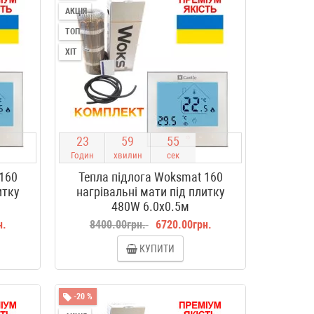
АКЦІЯ
ТОП
ХІТ
2
3
5
9
5
4
Годин
хвилин
сек
 160
Тепла підлога Woksmat 160
итку
нагрівальні мати під плитку
480W 6.0x0.5м
н.
8400.00грн.
6720.00грн.
КУПИТИ
-20 %