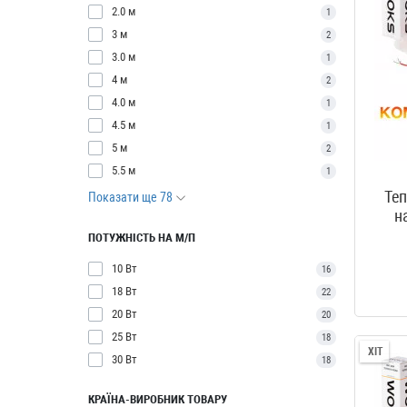
2.0 м
1
3 м
2
3.0 м
1
4 м
2
4.0 м
1
4.5 м
1
5 м
2
5.5 м
1
Теп
Показати ще 78
н
ПОТУЖНІСТЬ НА М/П
10 Вт
16
18 Вт
22
20 Вт
20
25 Вт
18
ХІТ
30 Вт
18
КРАЇНА-ВИРОБНИК ТОВАРУ