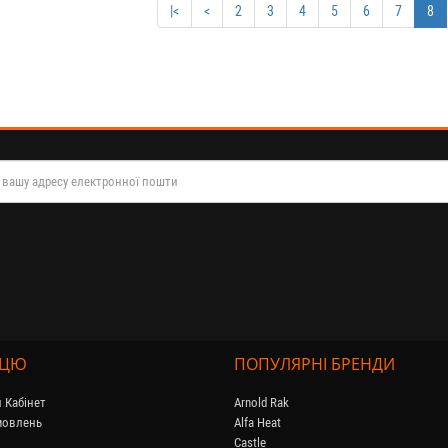
|<
<
2
3
4
5
6
7
8
ПЦЮ
ПОПУЛЯРНІ БРЕНДИ
 Кабінет
Arnold Rak
амовлень
Alfa Heat
Castle