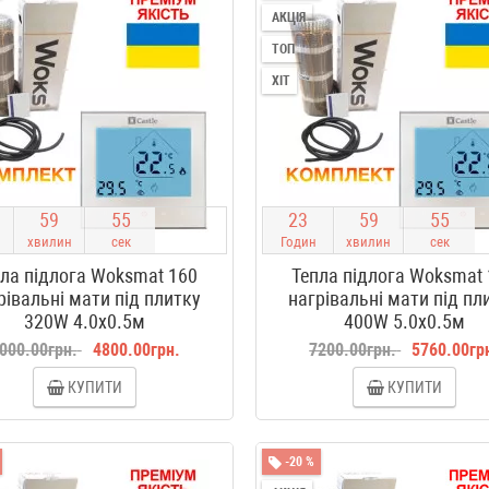
АКЦІЯ
ТОП
ХІТ
5
9
5
4
2
3
5
9
5
4
хвилин
сек
Годин
хвилин
сек
ла підлога Woksmat 160
Тепла підлога Woksmat
рівальні мати під плитку
нагрівальні мати під пл
320W 4.0x0.5м
400W 5.0x0.5м
000.00грн.
4800.00грн.
7200.00грн.
5760.00гр
КУПИТИ
КУПИТИ
-20 %