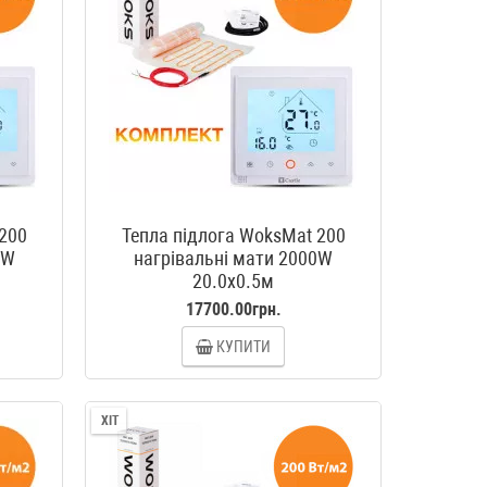
 200
Тепла підлога WoksMat 200
0W
нагрівальні мати 2000W
20.0x0.5м
17700.00грн.
КУПИТИ
ХІТ