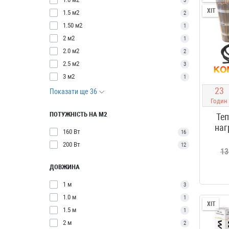
3
ХІТ
1.5 м2
2
1.50 м2
1
2 м2
1
2.0 м2
2
2.5 м2
3
3 м2
1
2
3
Показати ще 36
Годин
ПОТУЖНІСТЬ НА М2
Теп
наг
160 Вт
16
200 Вт
12
13
ДОВЖИНА
1 м
3
1.0 м
1
ХІТ
1.5 м
1
2 м
2