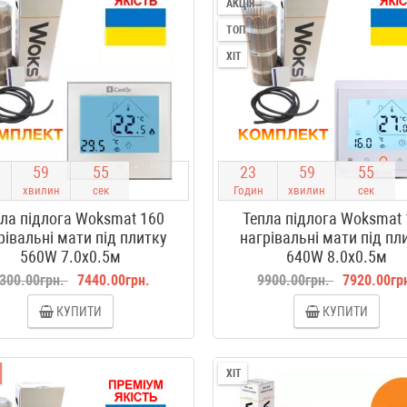
АКЦІЯ
ТОП
ХІТ
5
9
5
4
2
3
5
9
5
4
хвилин
сек
Годин
хвилин
сек
ла підлога Woksmat 160
Тепла підлога Woksmat
рівальні мати під плитку
нагрівальні мати під пл
560W 7.0x0.5м
640W 8.0x0.5м
300.00грн.
7440.00грн.
9900.00грн.
7920.00гр
КУПИТИ
КУПИТИ
ХІТ