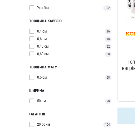
Україна
122
ТОВЩИНА КАБЕЛЮ
0,4 см
16
0,6 см
18
0,40 см
22
0,69 см
38
Теп
ТОВЩИНА МАТУ
нагрі
0,5 см
28
ШИРИНА
50 см
28
ГАРАНТІЯ
20 років
104