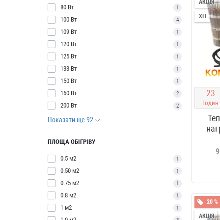
АКЦІЯ
80 Вт
1
ХІТ
100 Вт
4
109 Вт
1
120 Вт
1
125 Вт
1
133 Вт
1
150 Вт
1
2
3
160 Вт
2
Годин
200 Вт
2
Теп
Показати ще 92
наг
ПЛОЩА ОБІГРІВУ
9
0.5 м2
1
0.50 м2
1
0.75 м2
1
0.8 м2
1
-20 %
1 м2
1
АКЦІЯ
1.0 м2