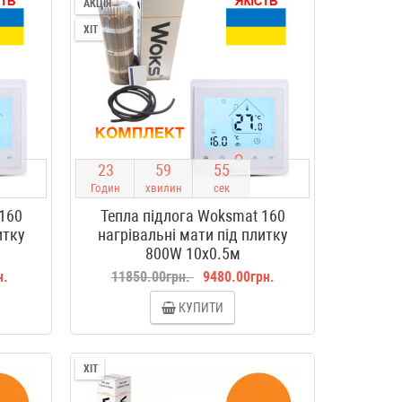
АКЦІЯ
ХІТ
2
3
5
9
5
4
Годин
хвилин
сек
 160
Тепла підлога Woksmat 160
итку
нагрівальні мати під плитку
800W 10x0.5м
н.
11850.00грн.
9480.00грн.
КУПИТИ
ХІТ