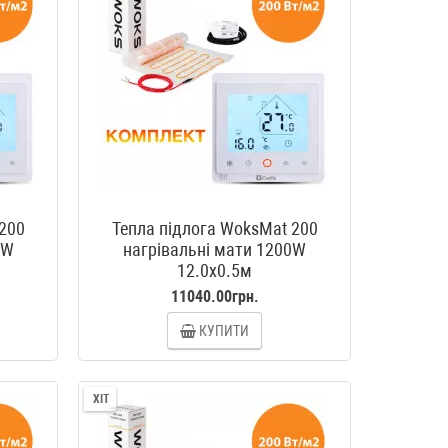
 200
Тепла підлога WoksMat 200
0W
нагрівальні мати 1200W
12.0x0.5м
11040.00грн.
КУПИТИ
ХІТ