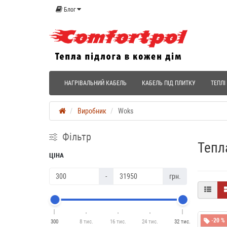
Блог
НАГРІВАЛЬНИЙ КАБЕЛЬ
КАБЕЛЬ ПІД ПЛИТКУ
ТЕПЛІ
Виробник
Woks
Фільтр
Тепл
ЦІНА
-
грн.
-20 %
300
8 тис.
16 тис.
24 тис.
32 тис.