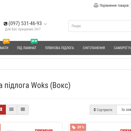
Порівняння товарів
(097) 531-46-93
Для Вас працюємо 24/7
TOP
NEW
 МАТИ
ПІД ЛАМІНАТ
ПЛІВКОВА ПІДЛОГА
СНІГОТАНЕННЯ
САМОРЕГУ
а підлога Woks (Вокс)
Сортувати:
-20 %