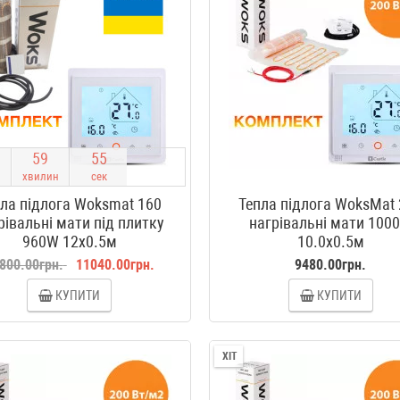
5
9
5
4
хвилин
сек
ла підлога Woksmat 160
Тепла підлога WoksMat
рівальні мати під плитку
нагрівальні мати 100
960W 12x0.5м
10.0x0.5м
800.00грн.
11040.00грн.
9480.00грн.
КУПИТИ
КУПИТИ
ХІТ