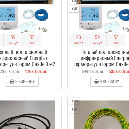
ТОП
ХИТ
5
9
5
4
2
3
5
9
5
4
минут
сек
Часов
минут
сек
еплый пол пленочный
Теплый пол пленочн
нфракрасный Enerpia с
инфракрасный Enerpia
орегулятором Castle 8 м2
терморегулятором Castle
782.70грн.
4768.00грн.
6496.60грн.
5356.00гр
В КОРЗИНУ
В КОРЗИНУ
ТОП
ХИТ