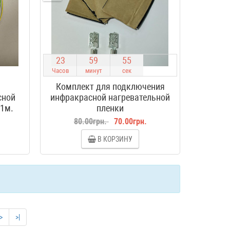
2
3
5
9
5
4
Часов
минут
сек
Комплект для подключения
сной
инфракрасной нагревательной
 1м.
пленки
80.00грн.
70.00грн.
В КОРЗИНУ
>
>|