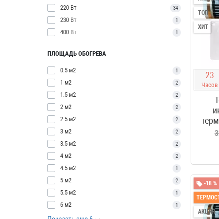
220 Вт
34
ТОП
230 Вт
1
ХИТ
400 Вт
1
ПЛОЩАДЬ ОБОГРЕВА
0.5 м2
1
2
3
1 м2
2
Часов
1.5 м2
2
Т
2 м2
2
и
2.5 м2
терм
2
3 м2
2
3
3.5 м2
2
4 м2
2
4.5 м2
1
5 м2
2
-18 %
5.5 м2
1
ТЕРМОСТ
6 м2
1
АКЦИЯ