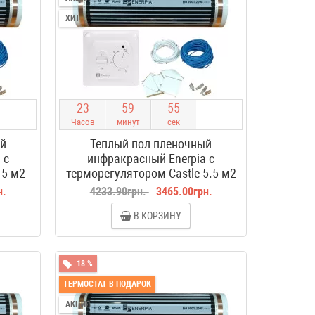
ХИТ
2
3
5
9
5
4
Часов
минут
сек
ый
Теплый пол пленочный
 с
инфракрасный Enerpia с
 5 м2
терморегулятором Castle 5.5 м2
н.
4233.90грн.
3465.00грн.
В КОРЗИНУ
-18 %
ТЕРМОСТАТ В ПОДАРОК
АКЦИЯ