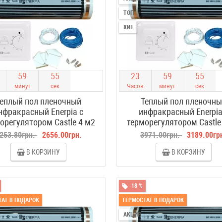
ТОП
ХИТ
5
9
5
4
2
3
5
9
5
4
минут
сек
Часов
минут
сек
еплый пол пленочный
Теплый пол пленочн
нфракрасный Enerpia с
инфракрасный Enerpia
орегулятором Castle 4 м2
терморегулятором Castle
253.80грн.
2656.00грн.
3971.00грн.
3189.00гр
В КОРЗИНУ
В КОРЗИНУ
-18 %
АТ В ПОДАРОК
ТЕРМОСТАТ В ПОДАРОК
АКЦИЯ