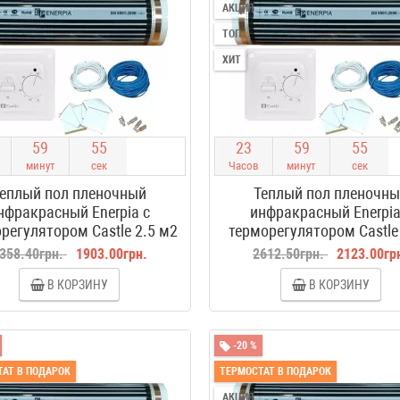
АКЦИЯ
ТОП
ХИТ
5
9
5
4
2
3
5
9
5
4
минут
сек
Часов
минут
сек
еплый пол пленочный
Теплый пол пленочн
нфракрасный Enerpia с
инфракрасный Enerpia
регулятором Castle 2.5 м2
терморегулятором Castle
358.40грн.
1903.00грн.
2612.50грн.
2123.00гр
В КОРЗИНУ
В КОРЗИНУ
-20 %
АТ В ПОДАРОК
ТЕРМОСТАТ В ПОДАРОК
АКЦИЯ