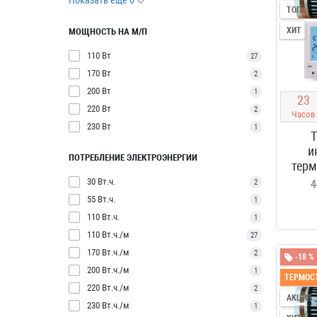
Показать еще 6
ТОП
ХИТ
МОЩНОСТЬ НА М/П
110 Вт
27
170 Вт
2
200 Вт
1
2
3
220 Вт
2
Часов
230 Вт
1
Т
и
ПОТРЕБЛЕНИЕ ЭЛЕКТРОЭНЕРГИИ
терм
30 Вт.ч.
2
4
55 Вт.ч.
1
110 Вт.ч.
1
110 Вт.ч./м
27
170 Вт.ч./м
2
-18 %
200 Вт.ч./м
1
ТЕРМОСТ
220 Вт.ч./м
2
АКЦИЯ
230 Вт.ч./м
1