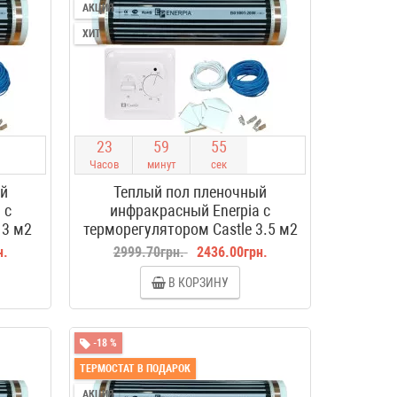
АКЦИЯ
ХИТ
2
3
5
9
5
4
Часов
минут
сек
ый
Теплый пол пленочный
 с
инфракрасный Enerpia с
 3 м2
терморегулятором Castle 3.5 м2
н.
2999.70грн.
2436.00грн.
В КОРЗИНУ
-18 %
ТЕРМОСТАТ В ПОДАРОК
АКЦИЯ