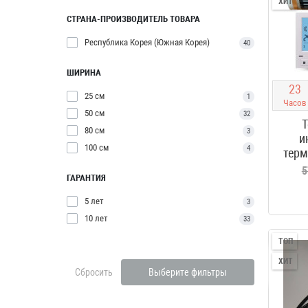
ХИТ
СТРАНА-ПРОИЗВОДИТЕЛЬ ТОВАРА
Республика Корея (Южная Корея)
40
ШИРИНА
2
3
25 см
1
Часов
50 см
32
Т
80 см
3
и
100 см
4
терм
5
ГАРАНТИЯ
5 лет
3
10 лет
33
ТОП
ХИТ
Сбросить
Выберите фильтры