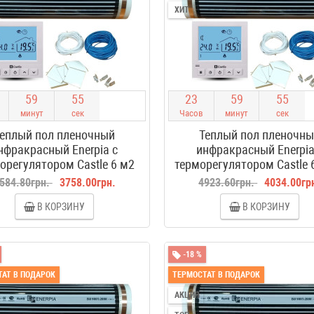
ХИТ
5
9
5
4
2
3
5
9
5
4
минут
сек
Часов
минут
сек
еплый пол пленочный
Теплый пол пленочн
нфракрасный Enerpia с
инфракрасный Enerpia
орегулятором Castle 6 м2
терморегулятором Castle 
584.80грн.
3758.00грн.
4923.60грн.
4034.00гр
В КОРЗИНУ
В КОРЗИНУ
-18 %
АТ В ПОДАРОК
ТЕРМОСТАТ В ПОДАРОК
АКЦИЯ