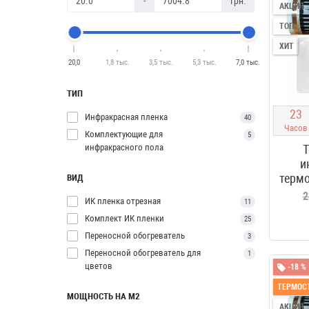
-
грн.
АКЦИЯ
ТОП
ХИТ
20,0
1,8 тыс.
3,5 тыс.
5,3 тыс.
7,0 тыс.
ТИП
2
3
Инфракрасная пленка
40
Часов
Комплектующие для
5
инфракрасного пола
Т
и
термо
ВИД
2
ИК пленка отрезная
11
Комплект ИК пленки
25
Переносной обогреватель
3
Переносной обогреватель для
1
цветов
-18 %
ТЕРМОСТ
МОЩНОСТЬ НА М2
АКЦИЯ