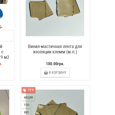
ый
Винил-мастичная лента для
 с
изоляции клемм (м.п.)
 9 м2
н.
100.00грн.
В КОРЗИНУ
-13 %
АКЦИЯ
ТОП
ХИТ