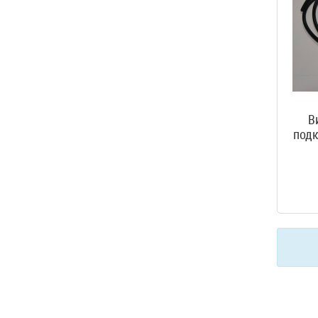
В
подк