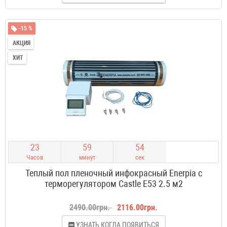
-15 %
АКЦИЯ
ХИТ
2
3
5
9
5
3
Часов
минут
сек
Теплый пол пленочный инфокрасный Enerpia с
терморегулятором Castle E53 2.5 м2
2490.00грн.
2116.00грн.
УЗНАТЬ КОГДА ПОЯВИТЬСЯ