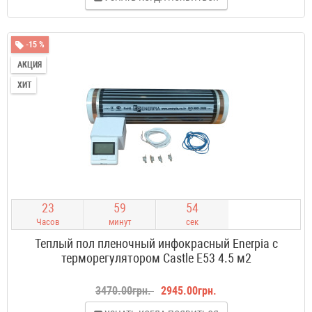
-15 %
АКЦИЯ
ХИТ
2
3
5
9
5
3
Часов
минут
сек
Теплый пол пленочный инфокрасный Enerpia с
терморегулятором Castle E53 4.5 м2
3470.00грн.
2945.00грн.