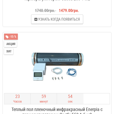
1740.00грн.
1479.00грн.
УЗНАТЬ КОГДА ПОЯВИТЬСЯ
-15 %
АКЦИЯ
ХИТ
2
3
5
9
5
3
Часов
минут
сек
Теплый пол пленочный инфракрасный Enerpia с