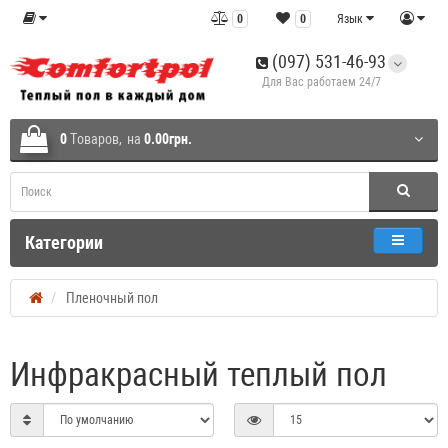
0
0
Язык
(097) 531-46-93
Для Вас работаем 24/7
0
Tоваров,
на
0.00грн.
Категории
Пленочный пол
Инфракрасный теплый пол